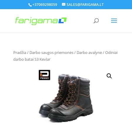
+37069298059
SALES@FARIGAMA.LT
Pradžia
/
Darbo saugos priemonės
/
Darbo avalynė
/ Odiniai
darbo batai S3 Kevlar