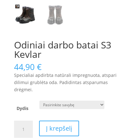
Odiniai darbo batai S3
Kevlar
44,90
€
Specialiai apdirbta natūrali impregnuota, atspari
dilimui grublėta oda. Padidintas atsparumas
drėgmei.
Dydis
produkto
Į krepšelį
kiekis:
Odiniai