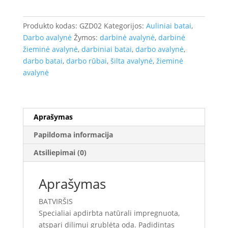
darbo
batai
Produkto kodas:
GZD02
Kategorijos:
Auliniai batai
,
S3
Darbo avalynė
Žymos:
darbinė avalynė
,
darbinė
Kevlar
žieminė avalynė
,
darbiniai batai
,
darbo avalynė
,
darbo batai
,
darbo rūbai
,
šilta avalynė
,
žieminė
avalynė
Aprašymas
Papildoma informacija
Atsiliepimai (0)
Aprašymas
BATVIRŠIS
Specialiai apdirbta natūrali impregnuota,
atspari dilimui grublėta oda. Padidintas