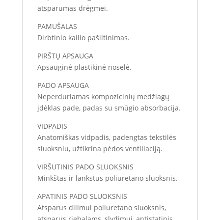
atsparumas drėgmei.
PAMUŠALAS
Dirbtinio kailio pašiltinimas.
PIRŠTŲ APSAUGA
Apsauginė plastikinė noselė.
PADO APSAUGA
Neperduriamas kompozicinių medžiagų
įdėklas pade, padas su smūgio absorbacija.
VIDPADIS
Anatomiškas vidpadis, padengtas tekstilės
sluoksniu, užtikrina pėdos ventiliaciją.
VIRŠUTINIS PADO SLUOKSNIS
Minkštas ir lankstus poliuretano sluoksnis.
APATINIS PADO SLUOKSNIS
Atsparus dilimui poliuretano sluoksnis,
atsparus riebalams, slydimui, antistatinis.