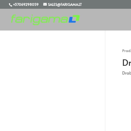
+37069298059
SALES@FARIGAMA.LT
Prad
Dr
Drab