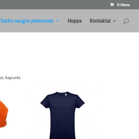
0 Items
Darbo saugos priemonės
Huppa
Kontaktai
ai, kepurės