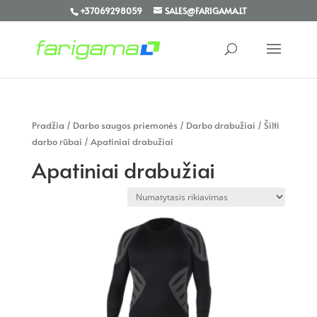
+37069298059
SALES@FARIGAMA.LT
Pradžia
/
Darbo saugos priemonės
/
Darbo drabužiai
/
Šilti
darbo rūbai
/ Apatiniai drabužiai
Apatiniai drabužiai