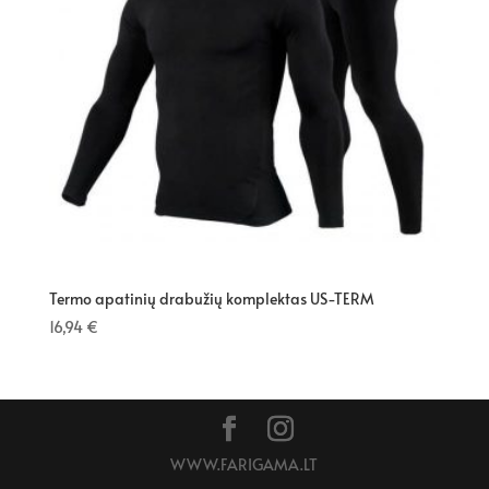
Termo apatinių drabužių komplektas US-TERM
16,94
€
WWW.FARIGAMA.LT