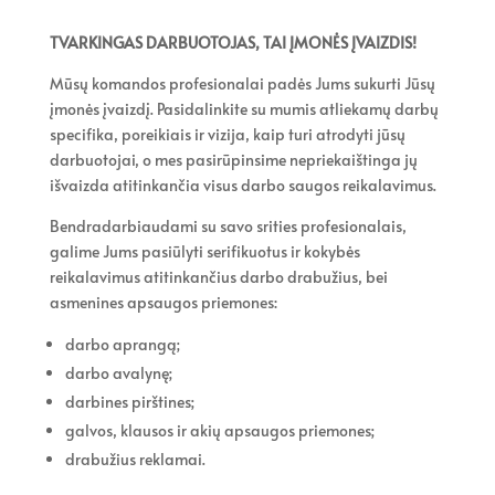
TVARKINGAS DARBUOTOJAS, TAI ĮMONĖS ĮVAIZDIS!
Mūsų komandos profesionalai padės Jums sukurti Jūsų
įmonės įvaizdį. Pasidalinkite su mumis atliekamų darbų
specifika, poreikiais ir vizija, kaip turi atrodyti jūsų
darbuotojai, o mes pasirūpinsime nepriekaištinga jų
išvaizda atitinkančia visus darbo saugos reikalavimus.
Bendradarbiaudami su savo srities profesionalais,
galime Jums pasiūlyti serifikuotus ir kokybės
reikalavimus atitinkančius darbo drabužius, bei
asmenines apsaugos priemones:
darbo aprangą;
darbo avalynę;
darbines pirštines;
galvos, klausos ir akių apsaugos priemones;
drabužius reklamai.