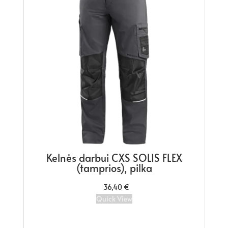
X
Puskombinezonis CXS SOLIS FLEX
(tamprus), pilka
46,50
€
Quick View