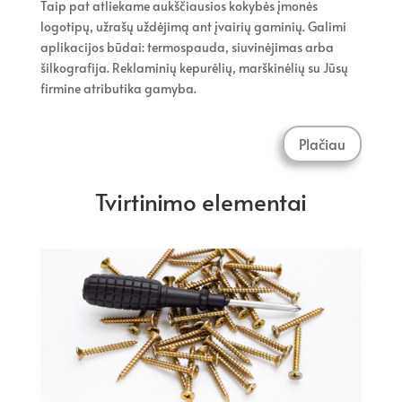
Taip pat atliekame aukščiausios kokybės įmonės
logotipų, užrašų uždėjimą ant įvairių gaminių. Galimi
aplikacijos būdai: termospauda, siuvinėjimas arba
šilkografija. Reklaminių kepurėlių, marškinėlių su Jūsų
firmine atributika gamyba.
Plačiau
Tvirtinimo elementai