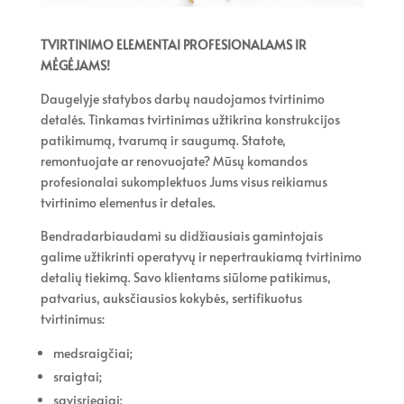
TVIRTINIMO ELEMENTAI PROFESIONALAMS IR
MĖGĖJAMS!
Daugelyje statybos darbų naudojamos tvirtinimo
detalės. Tinkamas tvirtinimas užtikrina konstrukcijos
patikimumą, tvarumą ir saugumą. Statote,
remontuojate ar renovuojate? Mūsų komandos
profesionalai sukomplektuos Jums visus reikiamus
tvirtinimo elementus ir detales.
Bendradarbiaudami su didžiausiais gamintojais
galime užtikrinti operatyvų ir nepertraukiamą tvirtinimo
detalių tiekimą. Savo klientams siūlome patikimus,
patvarius, auksčiausios kokybės, sertifikuotus
tvirtinimus:
medsraigčiai;
sraigtai;
savisriegiai;