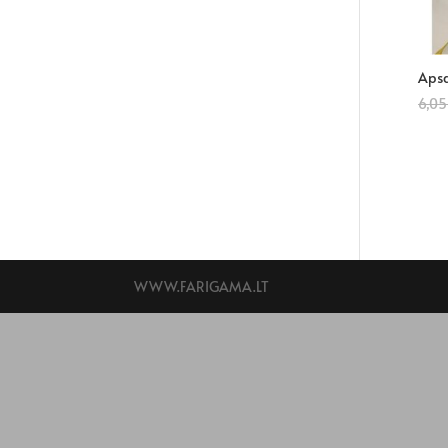
Apsa
6,0
WWW.FARIGAMA.LT