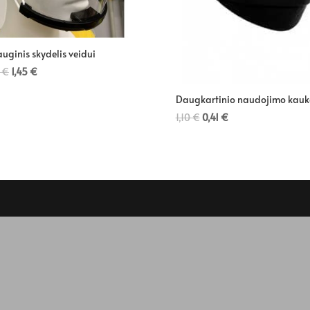
uginis skydelis veidui
5
€
1,45
€
Daugkartinio naudojimo kauk
1,10
€
0,41
€