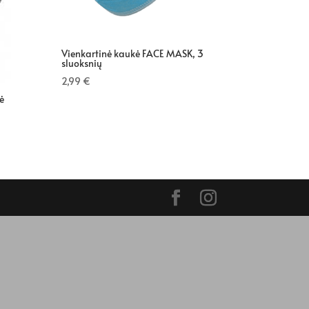
Vienkartinė kaukė FACE MASK, 3
sluoksnių
2,99
€
ė