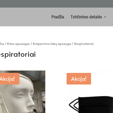
Pradžia
Tvirtinimo detalės
žia
/
Kitos apsaugos
/
Kvėpavimo takų apsauga
/ Respiratoriai
spiratoriai
Akcija!
Akcija!