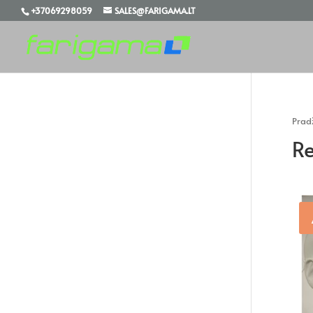
+37069298059
SALES@FARIGAMA.LT
Prad
Re