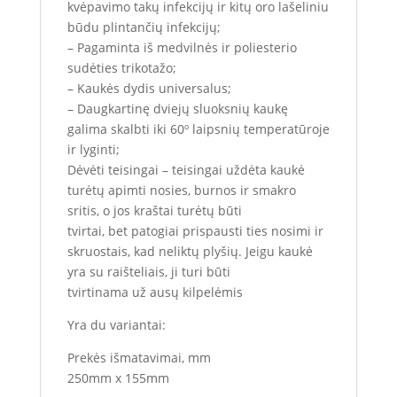
kvėpavimo takų infekcijų ir kitų oro lašeliniu
būdu plintančių infekcijų;
– Pagaminta iš medvilnės ir poliesterio
sudėties trikotažo;
– Kaukės dydis universalus;
– Daugkartinę dviejų sluoksnių kaukę
galima skalbti iki 60º laipsnių temperatūroje
ir lyginti;
Dėvėti teisingai – teisingai uždėta kaukė
turėtų apimti nosies, burnos ir smakro
sritis, o jos kraštai turėtų būti
tvirtai, bet patogiai prispausti ties nosimi ir
skruostais, kad neliktų plyšių. Jeigu kaukė
yra su raišteliais, ji turi būti
tvirtinama už ausų kilpelėmis
Yra du variantai:
Prekės išmatavimai, mm
250mm x 155mm