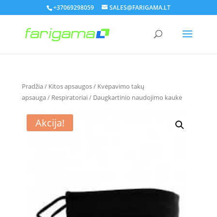
+37069298059
SALES@FARIGAMA.LT
Pradžia
/
Kitos apsaugos
/
Kvėpavimo takų
apsauga
/
Respiratoriai
/ Daugkartinio naudojimo kaukė
Akcija!