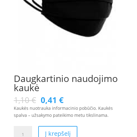
Daugkartinio naudojimo
kaukė
1,10
€
0,41
€
Kaukės nuotrauka informacinio pobūčio. Kaukės
spalva – užsakymo pateikimo metu tikslinama.
produkto
Į krepšelį
kiekis: