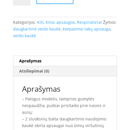
Daugkartinio
naudojimo
kaukė
Kategorijos:
Kiti
,
Kitos apsaugos
,
Respiratoriai
Žymos:
daugkartinė veido kaukė
,
kvepavimo takų apsauga
,
veido kaukė
Aprašymas
Atsiliepimai (0)
Aprašymas
– Patogus modelis, tamprios gumytės
nespaudžia, puikiai prisitaiko prie nosies ir
ausų;
– 2 sluoksnių balta daugkartinio naudojimo
kaukė skirta apsaugai nuo ūmių viršutinių