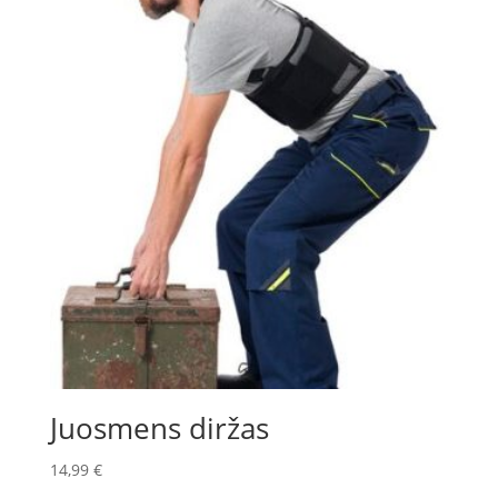
Juosmens diržas
14,99
€