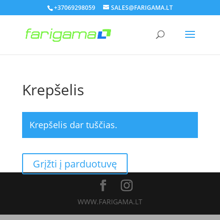
+37069298059
SALES@FARIGAMA.LT
Krepšelis
Krepšelis dar tuščias.
Grįžti į parduotuvę
WWW.FARIGAMA.LT