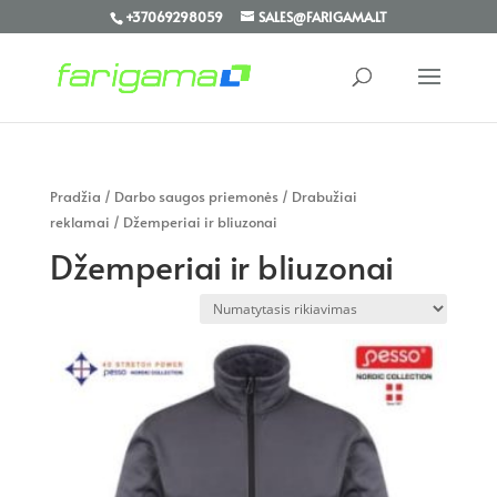
+37069298059
SALES@FARIGAMA.LT
Pradžia
/
Darbo saugos priemonės
/
Drabužiai
reklamai
/ Džemperiai ir bliuzonai
Džemperiai ir bliuzonai