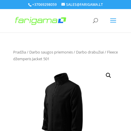
+37069298059
SALES@FARIGAMA.LT
Pradžia
/
Darbo saugos priemonės
/
Darbo drabužiai
/ Fleece
džemperis Jacket 501