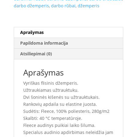
darbo džemperis
,
darbo rūbai
,
džemperis
Aprašymas
Papildoma informacija
Atsiliepimai (0)
Aprašymas
Vyriškas flisinis džemperis.
Užtraukiamas užtrauktuku.
Dvi šoninės kišenės su užtrauktukais.
Rankovių apdaila su elastine juosta.
Sudėtis: Fleece, 100% poliesteris, 280g/m2
Skalbti: 40 °C temperatūroje.
Fleece audinys puikiai laiko šiluma.
Specialus audinio apdirbimas neleidžia jam