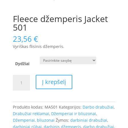
Fleece džemperis Jacket
501
23,56
€
Vyriškas flisinis džemperis.
Dydžiai
produkto
Į krepšelį
kiekis:
Fleece
džemperis
Jacket
Produkto kodas:
MA501
Kategorijos:
Darbo drabužiai
,
501
Drabužiai reklamai
,
Džemperiai ir bliuzonai
,
Džemperiai, bliuzonai
Žymos:
darbiniai drabužiai
,
darbiniai rūbai
,
darbinis džemperis
,
darbo drabužiai
,