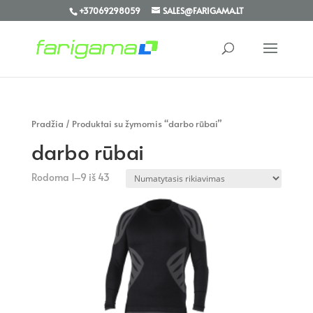
+37069298059
SALES@FARIGAMA.LT
Pradžia
/ Produktai su žymomis “darbo rūbai”
darbo rūbai
Rodoma 1–9 iš 43