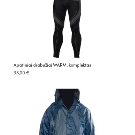
Apatiniai drabužiai WARM, komplektas
38,00
€