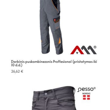
Darbinis puskombinezonis Proffesional (pristatymas iki
10 d.d.)
26,62
€