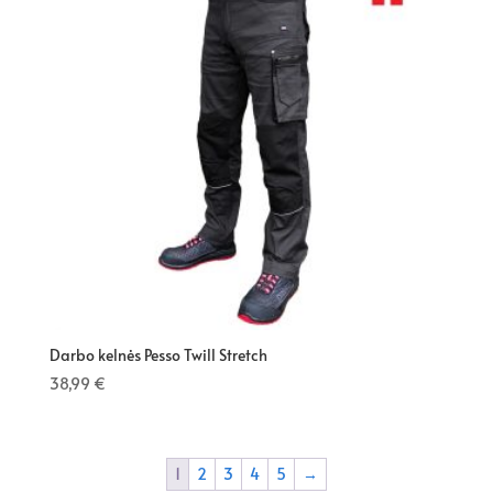
Darbo kelnės Pesso Twill Stretch
38,99
€
1
2
3
4
5
→