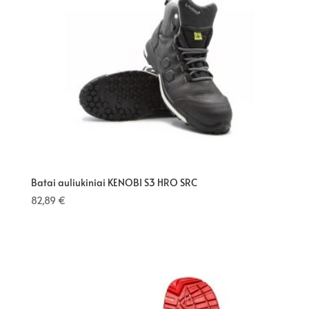
Batai auliukiniai KENOBI S3 HRO SRC
82,89
€