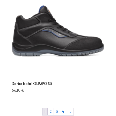
Darbo batai OLIMPO S3
66,10
€
1
2
3
4
→