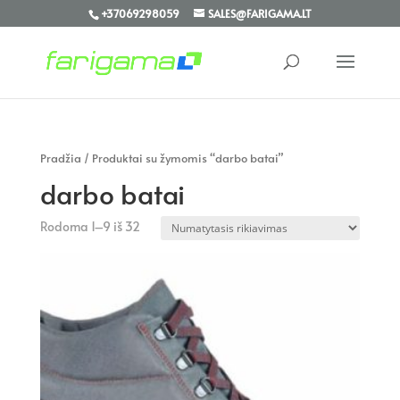
+37069298059
SALES@FARIGAMA.LT
Pradžia
/ Produktai su žymomis “darbo batai”
darbo batai
Rodoma 1–9 iš 32