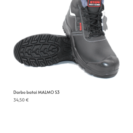
Darbo batai MALMO S3
34,50
€