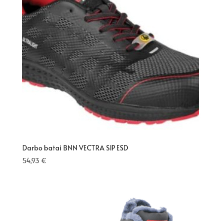
Darbo batai BNN VECTRA S1P ESD
54,93
€