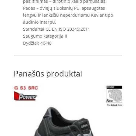
pašiltinimas – dirbtinio kailio pamušalas.
Padas – dviejų sluoksnių PU, apsaugotas
lengvu ir lanksčiu neperduriamu Kevlar tipo
audinio intarpu.
Standartai CE EN ISO 20345:2011
Saugumo kategorija II
Dydžiai: 40-48
Panašūs produktai