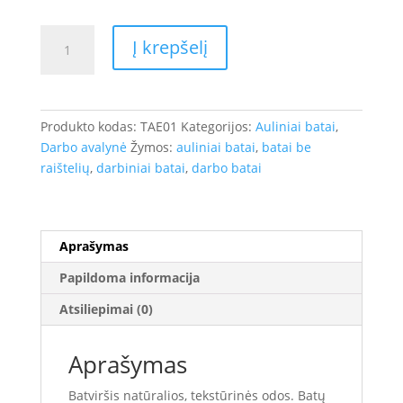
produkto
Į krepšelį
kiekis:
BATAI
AULINIAI
PAŠILTINTI
Produkto kodas:
TAE01
Kategorijos:
Auliniai batai
,
HALLEY
Darbo avalynė
Žymos:
auliniai batai
,
batai be
WINTER
raištelių
,
darbiniai batai
,
darbo batai
GDS108W
REWELLY
S3
SRC
Aprašymas
HRO
Papildoma informacija
CI
Atsiliepimai (0)
Aprašymas
Batviršis natūralios, tekstūrinės odos. Batų