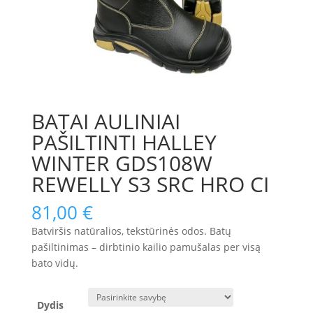
BATAI AULINIAI
PAŠILTINTI HALLEY
WINTER GDS108W
REWELLY S3 SRC HRO CI
81,00
€
Batviršis natūralios, tekstūrinės odos. Batų
pašiltinimas – dirbtinio kailio pamušalas per visą
bato vidų.
Dydis