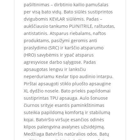
pašiltinimas – dirbtinio kailio pamušalas
per visą bato vidų. Bato siūlės sustiprintos
dvigubomis KEVLAR siūlėmis. Padas –
aukščiausio tankumo PU/NITRILE, raštuotas,
antistatinis. Atsparus riebalams, naftos
produktams, pasižymi geromis anti
praslydimo (SRC) ir karščio atsparumo
(HRO) savybėmis ir ypač atsparus
agresyviose darbo sąlygose. Padas
apsaugotas lengvu ir lanksčiu
neperduriamu Kevlar tipo audinio intarpu.
Pirštai apsaugoti stiklo pluošto apsaugine
XL dydžio nosele. Bato priekis papildomai
sustiprintas TPU apsauga. Aulo šonuose
čiurnos srityje esantis paminkštinimas
suteikia papildomą komfortą ir stabilumą
kojai. Batviršio viršuje esančios odinės
kilpos palengvina avalynes užsidėjimą.
Medžiaga Batviršis natūralios odos. Batų