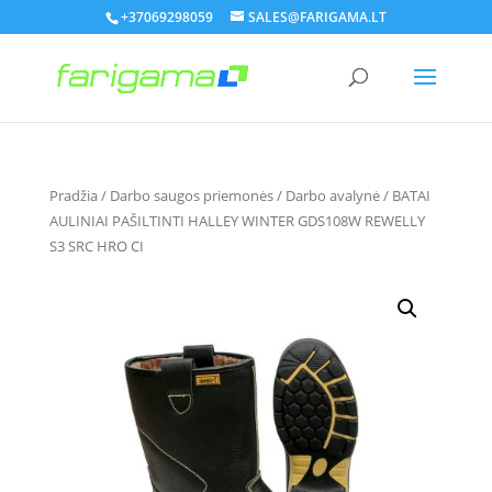
+37069298059
SALES@FARIGAMA.LT
Pradžia
/
Darbo saugos priemonės
/
Darbo avalynė
/ BATAI
AULINIAI PAŠILTINTI HALLEY WINTER GDS108W REWELLY
S3 SRC HRO CI