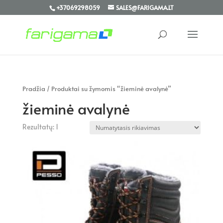
+37069298059
SALES@FARIGAMA.LT
Pradžia
/ Produktai su žymomis “žieminė avalynė”
žieminė avalynė
Rezultatų: 1