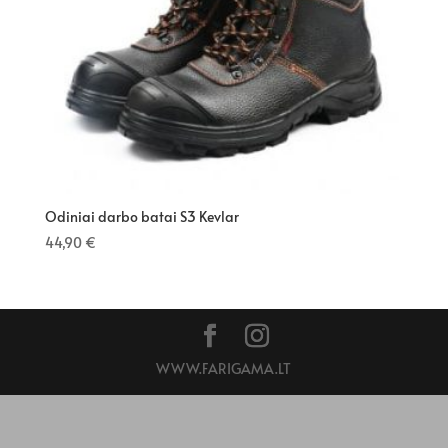
Odiniai darbo batai S3 Kevlar
44,90
€
WWW.FARIGAMA.LT