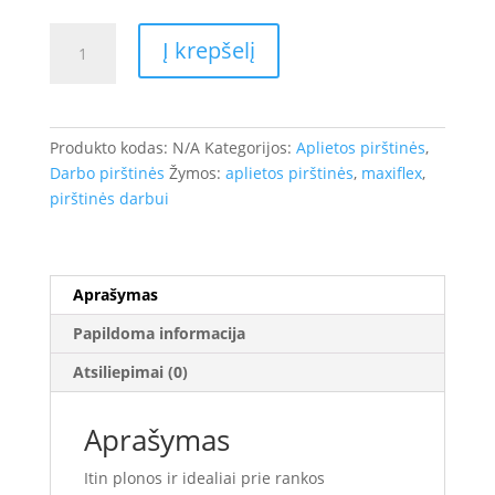
produkto
Į krepšelį
kiekis:
PIRŠTINĖS
APLIETOS
NITRILO
Produkto kodas:
N/A
Kategorijos:
Aplietos pirštinės
,
MIKROPUTOMIS
Darbo pirštinės
Žymos:
aplietos pirštinės
,
maxiflex
,
DRY
pirštinės darbui
MAXIFLEX
Aprašymas
Papildoma informacija
Atsiliepimai (0)
Aprašymas
Itin plonos ir idealiai prie rankos