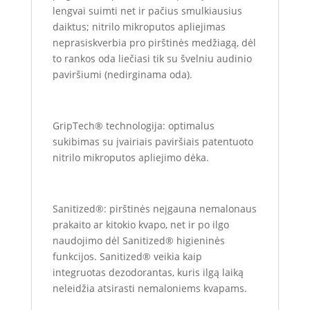
lengvai suimti net ir pačius smulkiausius
daiktus; nitrilo mikroputos apliejimas
neprasiskverbia pro pirštinės medžiagą, dėl
to rankos oda liečiasi tik su švelniu audinio
paviršiumi (nedirginama oda).
GripTech® technologija: optimalus
sukibimas su įvairiais paviršiais patentuoto
nitrilo mikroputos apliejimo dėka.
Sanitized®: pirštinės neįgauna nemalonaus
prakaito ar kitokio kvapo, net ir po ilgo
naudojimo dėl Sanitized® higieninės
funkcijos. Sanitized® veikia kaip
integruotas dezodorantas, kuris ilgą laiką
neleidžia atsirasti nemaloniems kvapams.