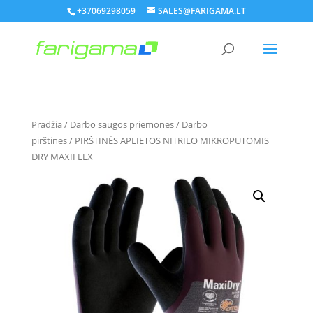
+37069298059
SALES@FARIGAMA.LT
Pradžia
/
Darbo saugos priemonės
/
Darbo
pirštinės
/ PIRŠTINĖS APLIETOS NITRILO MIKROPUTOMIS
DRY MAXIFLEX