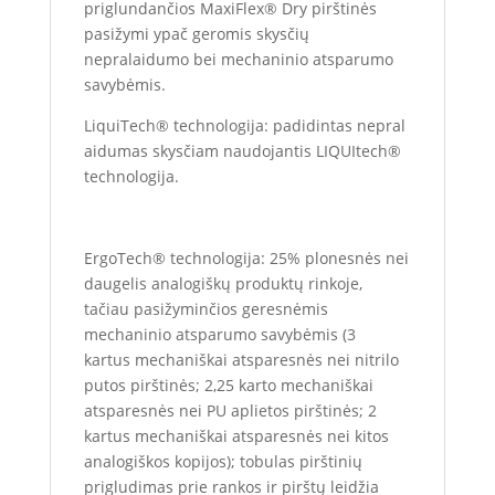
priglundančios MaxiFlex® Dry pirštinės
pasižymi ypač geromis skysčių
nepralaidumo bei mechaninio atsparumo
savybėmis.
LiquiTech® technologija: padidintas nepral
aidumas skysčiam naudojantis LIQUItech®
technologija.
ErgoTech® technologija: 25% plonesnės nei
daugelis analogiškų produktų rinkoje,
tačiau pasižyminčios geresnėmis
mechaninio atsparumo savybėmis (3
kartus mechaniškai atsparesnės nei nitrilo
putos pirštinės; 2,25 karto mechaniškai
atsparesnės nei PU aplietos pirštinės; 2
kartus mechaniškai atsparesnės nei kitos
analogiškos kopijos); tobulas pirštinių
prigludimas prie rankos ir pirštų leidžia