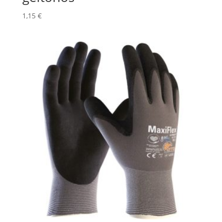
1,15
€