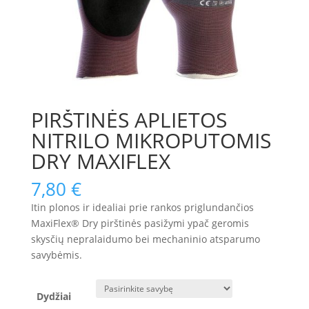
PIRŠTINĖS APLIETOS
NITRILO MIKROPUTOMIS
DRY MAXIFLEX
7,80
€
Itin plonos ir idealiai prie rankos priglundančios
MaxiFlex® Dry pirštinės pasižymi ypač geromis
skysčių nepralaidumo bei mechaninio atsparumo
savybėmis.
Dydžiai