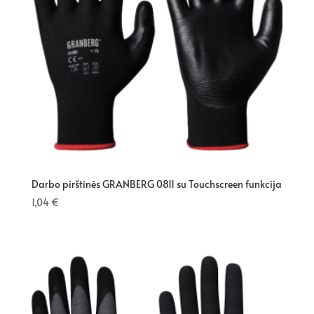
Darbo pirštinės GRANBERG 0811 su Touchscreen funkcija
1,04
€