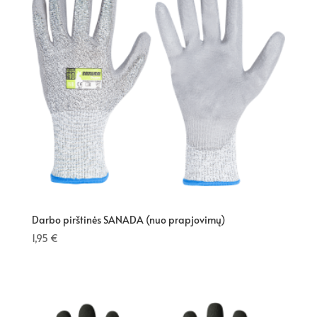
Darbo pirštinės SANADA (nuo prapjovimų)
1,95
€