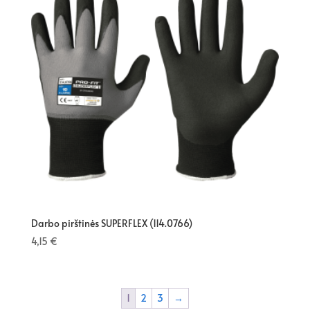
Darbo pirštinės SUPERFLEX (114.0766)
4,15
€
1
2
3
→