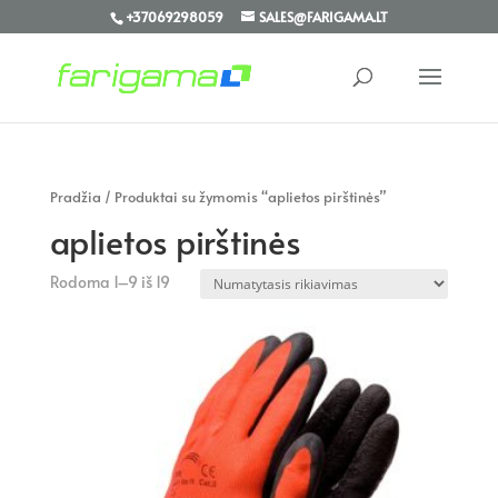
+37069298059
SALES@FARIGAMA.LT
Pradžia
/ Produktai su žymomis “aplietos pirštinės”
aplietos pirštinės
Rodoma 1–9 iš 19