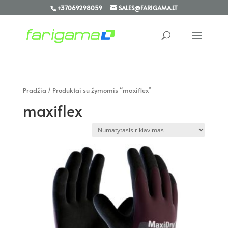
+37069298059
SALES@FARIGAMA.LT
Pradžia
/ Produktai su žymomis “maxiflex”
maxiflex