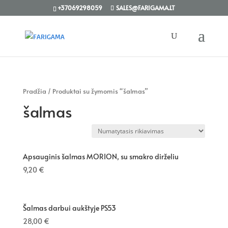
+37069298059
SALES@FARIGAMA.LT
Pradžia
/ Produktai su žymomis “šalmas”
šalmas
Apsauginis šalmas MORION, su smakro dirželiu
9,20
€
Šalmas darbui aukštyje PS53
28,00
€