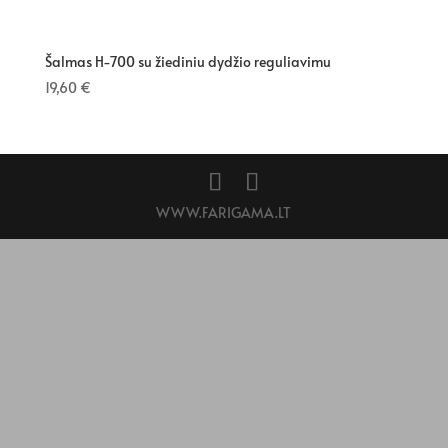
Šalmas H-700 su žiediniu dydžio reguliavimu
19,60
€
WWW.FARIGAMA.LT