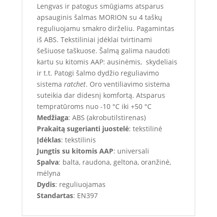
Lengvas ir patogus smūgiams atsparus
apsauginis šalmas MORION su 4 taškų
reguliuojamu smakro dirželiu. Pagamintas
iš ABS. Tekstiliniai įdėklai tvirtinami
šešiuose taškuose. Šalmą galima naudoti
kartu su kitomis AAP: ausinėmis, skydeliais
ir t.t. Patogi šalmo dydžio reguliavimo
sistema
ratchet
. Oro ventiliavimo sistema
suteikia dar didesnį komfortą. Atsparus
tempratūroms nuo -10 °C iki +50 °C
Medžiaga
: ABS (akrobutilstirenas)
Prakaitą sugerianti juostelė
: tekstilinė
Įdėklas
: tekstilinis
Jungtis su kitomis AAP
: universali
Spalva
: balta, raudona, geltona, oranžinė,
mėlyna
Dydis
: reguliuojamas
Standartas
: EN397