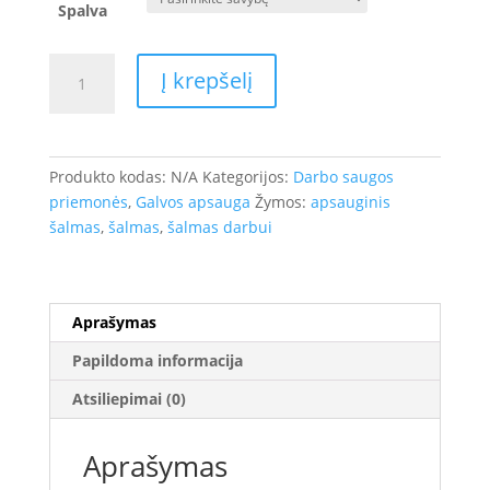
Spalva
produkto
Į krepšelį
kiekis:
Apsauginis
šalmas
MORION,
Produkto kodas:
N/A
Kategorijos:
Darbo saugos
su
priemonės
,
Galvos apsauga
Žymos:
apsauginis
smakro
šalmas
,
šalmas
,
šalmas darbui
dirželiu
Aprašymas
Papildoma informacija
Atsiliepimai (0)
Aprašymas