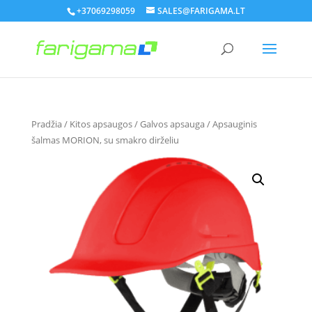
+37069298059
SALES@FARIGAMA.LT
Pradžia
/
Kitos apsaugos
/
Galvos apsauga
/ Apsauginis
šalmas MORION, su smakro dirželiu