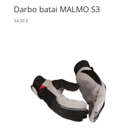
Darbo batai MALMO S3
34,50
€