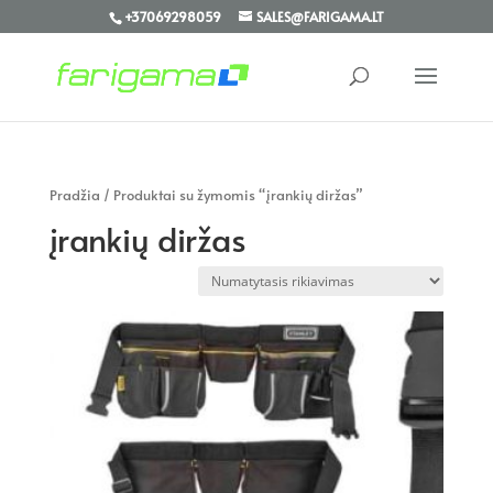
+37069298059
SALES@FARIGAMA.LT
Pradžia
/ Produktai su žymomis “įrankių diržas”
įrankių diržas