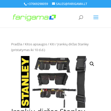
+37069298059
SALES@FARIGAMA.LT
Pradžia
/
Kitos apsaugos
/
Kiti
/ Įrankių diržas Stanley
(pristatymas iki 10 d.d.)