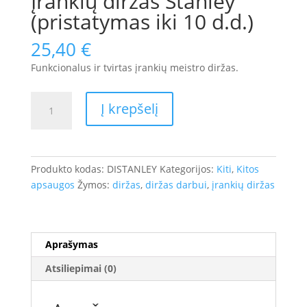
Įrankių diržas Stanley
(pristatymas iki 10 d.d.)
25,40
€
Funkcionalus ir tvirtas įrankių meistro diržas.
produkto
Į krepšelį
kiekis:
Įrankių
diržas
Stanley
Produkto kodas:
DISTANLEY
Kategorijos:
Kiti
,
Kitos
(pristatymas
apsaugos
Žymos:
diržas
,
diržas darbui
,
įrankių diržas
iki
10
d.d.)
Aprašymas
Atsiliepimai (0)