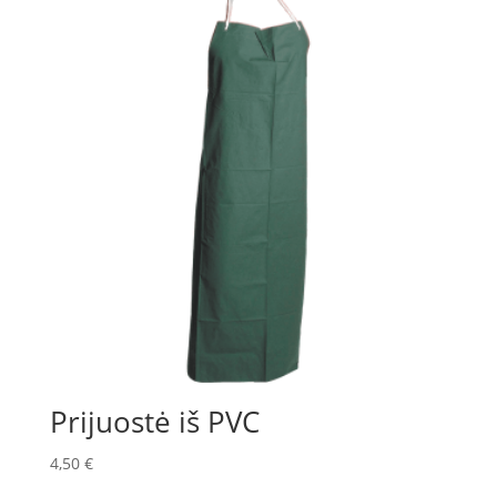
Prijuostė iš PVC
4,50
€