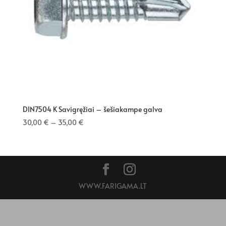
DIN7504 K Savigręžiai – šešiakampe galva
30,00
€
–
35,00
€
WWW.FARIGAMA.LT