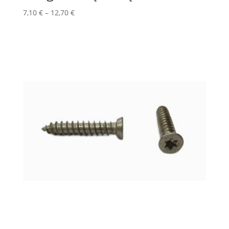
7,10
€
–
12,70
€