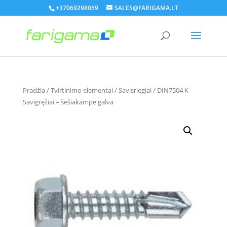
+37069298059
SALES@FARIGAMA.LT
Pradžia
/
Tvirtinimo elementai
/
Savisriegiai
/ DIN7504 K
Savigręžiai – šešiakampe galva