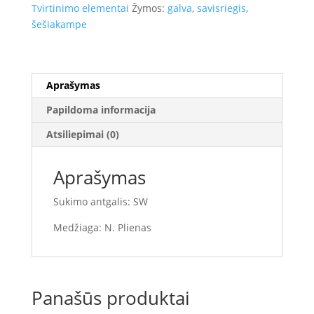
-
Tvirtinimo elementai
Žymos:
galva
,
savisriegis
,
šešiakampe
šešiakampe
galva
Aprašymas
Papildoma informacija
Atsiliepimai (0)
Aprašymas
Sukimo antgalis: SW
Medžiaga: N. Plienas
Panašūs produktai