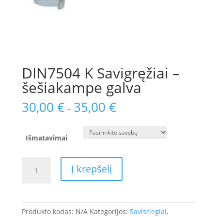
DIN7504 K Savigręžiai –
šešiakampe galva
30,00
€
35,00
€
–
Išmatavimai
produkto
Į krepšelį
kiekis:
DIN7504
K
Savigręžiai
Produkto kodas:
N/A
Kategorijos:
Savisriegiai
,