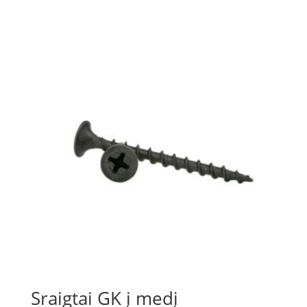
Sraigtai GK į medį