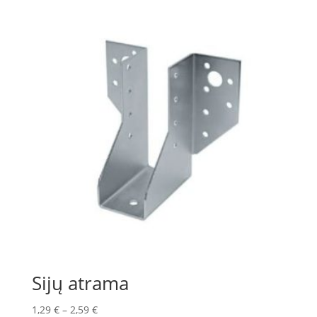
Sijų atrama
1,29
€
–
2,59
€