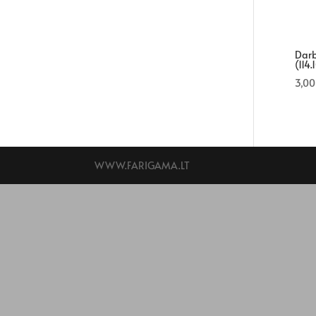
Darb
(114
3,0
WWW.FARIGAMA.LT