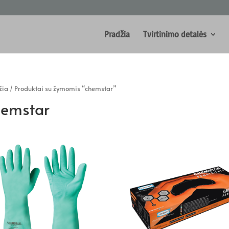
Pradžia
Tvirtinimo detalės
žia
/ Produktai su žymomis “chemstar”
hemstar