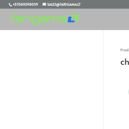
+37069298059
SALES@FARIGAMA.LT
Prad
c