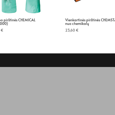
o pirštinės CHEMICAL
Vienkartinės pirštinės CHEMST
.1000)
nuo chemikalų
0
€
23,60
€