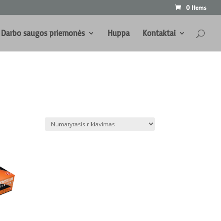
0 Items
Darbo saugos priemonės
Huppa
Kontaktai