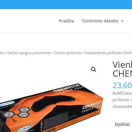
Pradžia
Tvirtinimo detalės
žia
/
Darbo saugos priemonės
/
Darbo pirštinės
/ Vienkartinės pirštinės CH
Vien
CHEM
23,6
Aukščiaus
pirštinės
cheminėm
Dydžiai