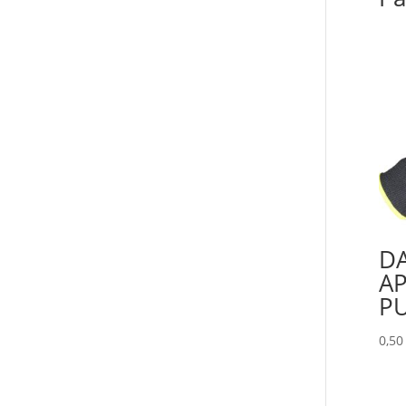
DA
AP
P
0,5