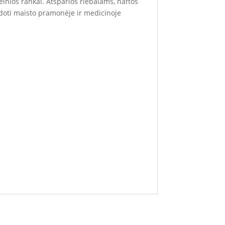
lnios rankai. Atsparios riebalams, naftos
oti maisto pramonėje ir medicinoje