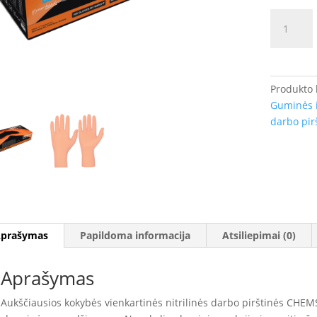
produkto
kiekis:
Vienkarti
pirštinės
CHEMSTA
Produkto
nuo
Guminės i
chemikal
darbo pir
prašymas
Papildoma informacija
Atsiliepimai (0)
Aprašymas
Aukščiausios kokybės vienkartinės nitrilinės darbo pirštinės CHEM