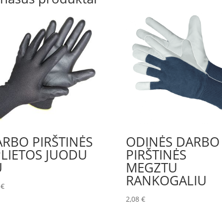
RBO PIRŠTINĖS
ODINĖS DARBO
LIETOS JUODU
PIRŠTINĖS
U
MEGZTU
RANKOGALIU
0
€
2,08
€