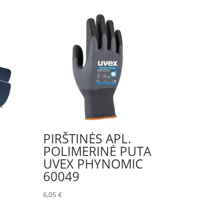
PIRŠTINĖS APL.
POLIMERINĖ PUTA
UVEX PHYNOMIC
60049
6,05
€