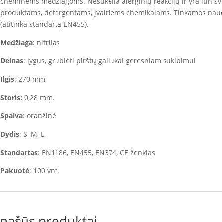
cheminėms medžiagoms. Nesukelia alerginių reakcijų ir yra itin šve
produktams, detergentams, įvairiems chemikalams. Tinkamos naud
(atitinka standartą EN455).
Medžiaga
: nitrilas
Delnas
: lygus, grublėti pirštų galiukai geresniam sukibimui
Ilgis
: 270 mm
Storis:
0,28 mm.
Spalva
: oranžinė
Dydis
: S, M, L
Standartas
: EN1186, EN455, EN374, CE ženklas
Pakuotė
: 100 vnt.
našūs produktai