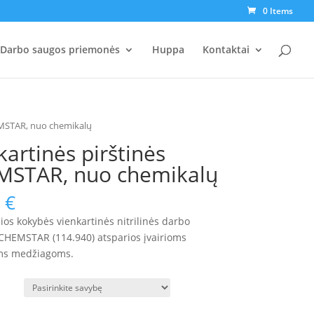
0 Items
Darbo saugos priemonės
Huppa
Kontaktai
EMSTAR, nuo chemikalų
kartinės pirštinės
STAR, nuo chemikalų
0
€
ios kokybės vienkartinės nitrilinės darbo
 CHEMSTAR (114.940) atsparios įvairioms
s medžiagoms.