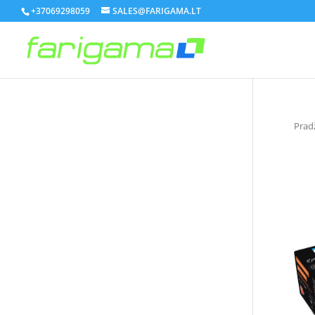
+37069298059
SALES@FARIGAMA.LT
Prad