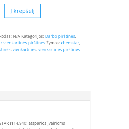
Į krepšelį
nės
R,
 kodas:
N/A
Kategorijos:
Darbo pirštinės
,
r vienkartinės pirštinės
Žymos:
chemstar
,
ų
štinės
,
vienkartinės
,
vienkartinės pirštinės
STAR (114.940) atsparios įvairioms