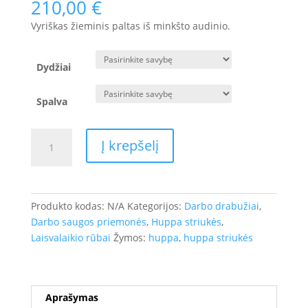
210,00
€
Vyriškas žieminis paltas iš minkšto audinio.
Dydžiai
Spalva
produkto
Į krepšelį
kiekis:
Vyriškas
žieminis
paltas
Produkto kodas:
N/A
Kategorijos:
Darbo drabužiai
,
WERNER
Darbo saugos priemonės
,
Huppa striukės
,
1
Laisvalaikio rūbai
Žymos:
huppa
,
huppa striukės
(200g)
Aprašymas