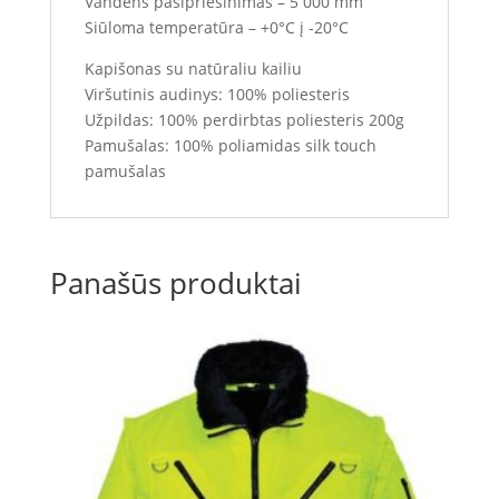
Vandens pasipriešinimas – 5 000 mm
Siūloma temperatūra – +0°C į -20°C
Kapišonas su natūraliu kailiu
Viršutinis audinys: 100% poliesteris
Užpildas: 100% perdirbtas poliesteris 200g
Pamušalas: 100% poliamidas silk touch
pamušalas
Panašūs produktai