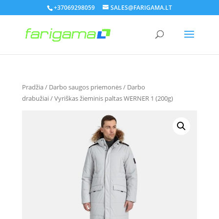
+37069298059
SALES@FARIGAMA.LT
Pradžia
/
Darbo saugos priemonės
/
Darbo
drabužiai
/ Vyriškas žieminis paltas WERNER 1 (200g)