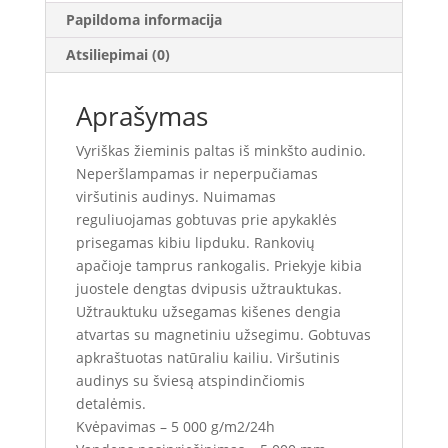
Papildoma informacija
Atsiliepimai (0)
Aprašymas
Vyriškas žieminis paltas iš minkšto audinio.
Neperšlampamas ir neperpučiamas
viršutinis audinys. Nuimamas
reguliuojamas gobtuvas prie apykaklės
prisegamas kibiu lipduku. Rankovių
apačioje tamprus rankogalis. Priekyje kibia
juostele dengtas dvipusis užtrauktukas.
Užtrauktuku užsegamas kišenes dengia
atvartas su magnetiniu užsegimu. Gobtuvas
apkraštuotas natūraliu kailiu. Viršutinis
audinys su šviesą atspindinčiomis
detalėmis.
Kvėpavimas – 5 000 g/m2/24h