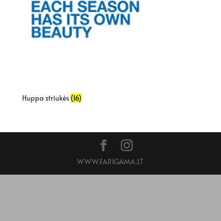
Huppa striukės
(16)
WWW.FARIGAMA.LT