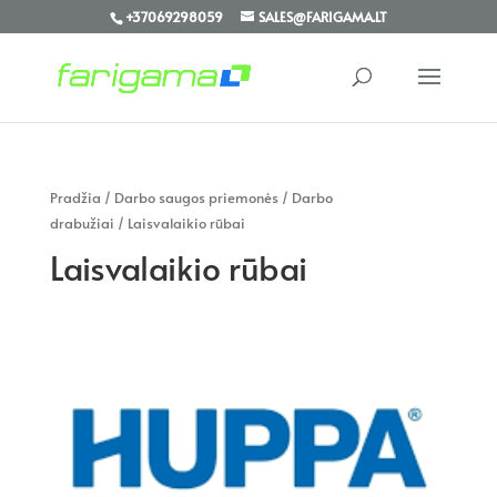
+37069298059
SALES@FARIGAMA.LT
Pradžia
/
Darbo saugos priemonės
/
Darbo
drabužiai
/ Laisvalaikio rūbai
Laisvalaikio rūbai