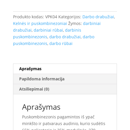
VYRIŠKAS
DARBO
PUSKOMBINEZONIS
Produkto kodas:
VPK04
Kategorijos:
Darbo drabužiai
,
Kelnės ir puskombinezoniai
Žymos:
darbiniai
drabužiai
,
darbiniai rūbai
,
darbinis
puskombinezonis
,
darbo drabužiai
,
darbo
puskombinezonis
,
darbo rūbai
Aprašymas
Papildoma informacija
Atsiliepimai (0)
Aprašymas
Puskombinezonis pagamintos iš ypač
minkšto ir patvaraus audinio, kurio sudėtis