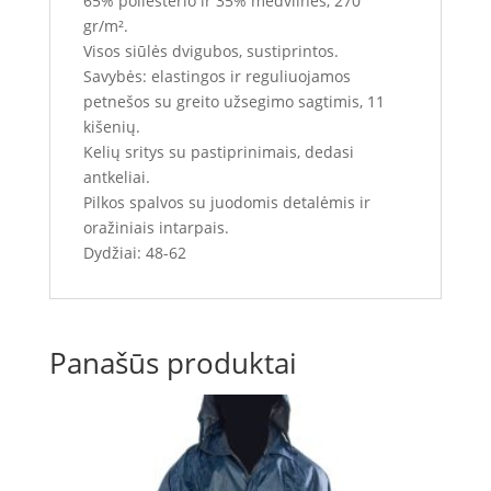
65% poliesterio ir 35% medvilnės, 270
gr/m².
Visos siūlės dvigubos, sustiprintos.
Savybės: elastingos ir reguliuojamos
petnešos su greito užsegimo sagtimis, 11
kišenių.
Kelių sritys su pastiprinimais, dedasi
antkeliai.
Pilkos spalvos su juodomis detalėmis ir
oražiniais intarpais.
Dydžiai: 48-62
Panašūs produktai