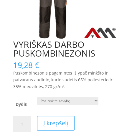
VYRIŠKAS DARBO
PUSKOMBINEZONIS
19,28
€
Puskombinezonis pagamintos iš ypač minkšto ir
patvaraus audinio, kurio sudėtis 65% poliesterio ir
35% medvilnės, 270 gr/m².
Dydis
produkto
Į krepšelį
kiekis: