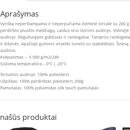
Aprašymas
Vyriška neperšlampama ir neperpučiama žieminė striukė su 200 g š
perdirbto pluošto medžiagų. Laidus orui išorinis audinys. Vidinėj
audinys. Reguliuojami gobtuvas ir rankogaliai. Tamprūs rankogali
ir kišenės. Apačioje guminis virvelės tunelis su stabdikliais. Šviesą
audinio.
Kvėpavimas – 5 000 g/m2/24h
Siūloma temperatūra – 0°C į -20°C
Viršutinis audinys: 100% poliesteris
Užpildas: 100% perdirbtas poliesteris 200g
Pamušalas: 100% poliamidas silk touch pamušalas
našūs produktai