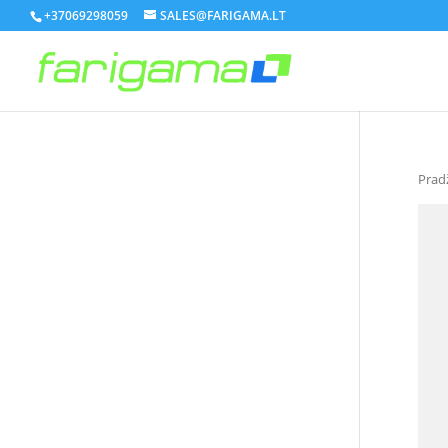
+37069298059
SALES@FARIGAMA.LT
Prad