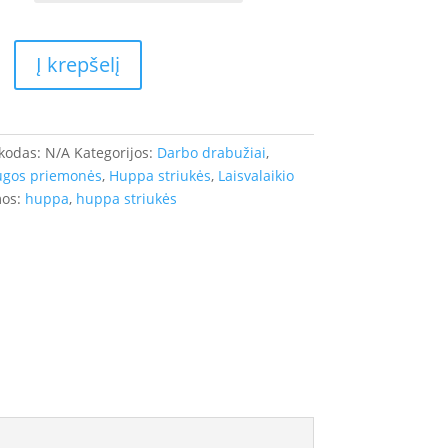
Į krepšelį
 kodas:
N/A
Kategorijos:
Darbo drabužiai
,
ugos priemonės
,
Huppa striukės
,
Laisvalaikio
os:
huppa
,
huppa striukės