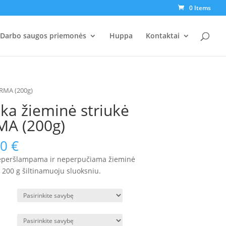
0 Items
Darbo saugos priemonės
Huppa
Kontaktai
ARMA (200g)
ška žieminė striukė
A (200g)
00
€
neperšlampama ir neperpučiama žieminė
u 200 g šiltinamuoju sluoksniu.