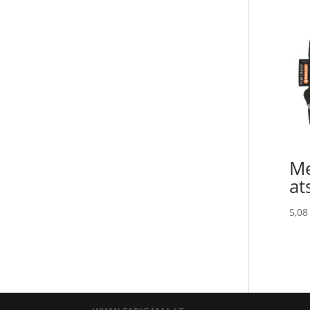
Me
at
5,0