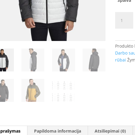
Spalva
produkto
kiekis:
Vyriška
žieminė
striukė
Produkto
KARMA
Darbo sa
(200g)
rūbai
Žym
prašymas
Papildoma informacija
Atsiliepimai (0)