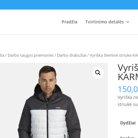
Pradžia
Tvirtinimo detalės
žia
/
Darbo saugos priemonės
/
Darbo drabužiai
/ Vyriška žieminė striukė K
Vyri
KARM
150,
Vyriška 
striukė s
Dydžiai