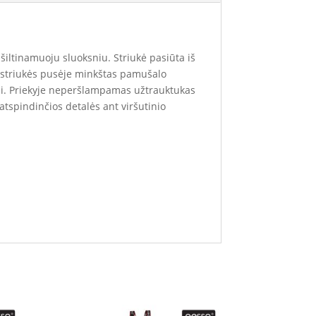
iltinamuoju sluoksniu. Striukė pasiūta iš
e striukės pusėje minkštas pamušalo
ai. Priekyje neperšlampamas užtrauktukas
 atspindinčios detalės ant viršutinio