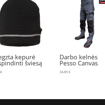
gzta kepurė
Darbo kelnės
spindinti šviesą
Pesso Canvas
8
€
34,89
€