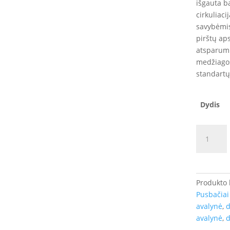
išgauta b
cirkuliaci
savybėmis
pirštų ap
atsparum
medžiagos
standartų
Dydis
produkto
kiekis:
Sportinio
stiliaus
darbo
Produkto
batai
Pusbačiai
Forest
avalynė
,
d
S3
avalynė
,
d
SRC