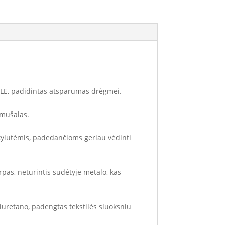
TYLE, padidintas atsparumas drėgmei.
amušalas.
kylutėmis, padedančioms geriau vėdinti
rpas, neturintis sudėtyje metalo, kas
iuretano, padengtas tekstilės sluoksniu