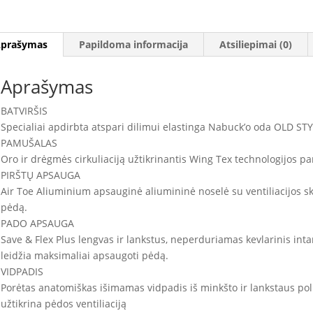
prašymas
Papildoma informacija
Atsiliepimai (0)
Aprašymas
BATVIRŠIS
Specialiai apdirbta atspari dilimui elastinga Nabuck’o oda OLD S
PAMUŠALAS
Oro ir drėgmės cirkuliaciją užtikrinantis Wing Tex technologijos p
PIRŠTŲ APSAUGA
Air Toe Aliuminium apsauginė aliumininė noselė su ventiliacijos s
pėdą.
PADO APSAUGA
Save & Flex Plus lengvas ir lankstus, neperduriamas kevlarinis inta
leidžia maksimaliai apsaugoti pėdą.
VIDPADIS
Porėtas anatomiškas išimamas vidpadis iš minkšto ir lankstaus pol
užtikrina pėdos ventiliaciją