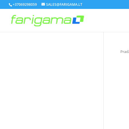
+37069298059
SALES@FARIGAMA.LT
Prad