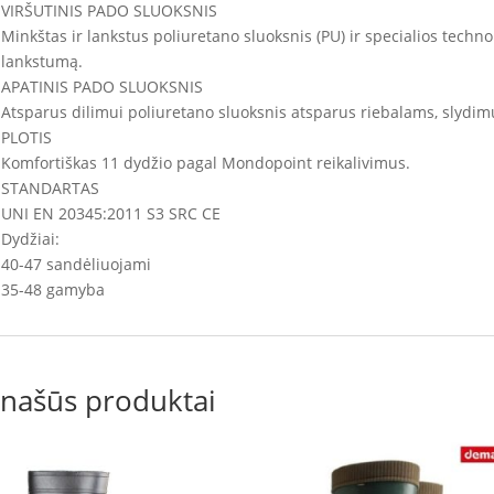
VIRŠUTINIS PADO SLUOKSNIS
Minkštas ir lankstus poliuretano sluoksnis (PU) ir specialios techn
lankstumą.
APATINIS PADO SLUOKSNIS
Atsparus dilimui poliuretano sluoksnis atsparus riebalams, slydimui
PLOTIS
Komfortiškas 11 dydžio pagal Mondopoint reikalivimus.
STANDARTAS
UNI EN 20345:2011 S3 SRC CE
Dydžiai:
40-47 sandėliuojami
35-48 gamyba
našūs produktai