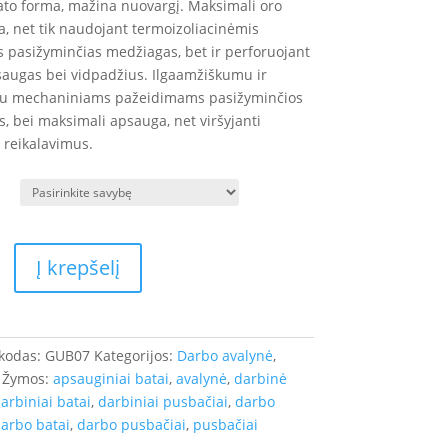
ato forma, mažina nuovargį. Maksimali oro
ja, net tik naudojant termoizoliacinėmis
 pasižyminčias medžiagas, bet ir perforuojant
saugas bei vidpadžius. Ilgaamžiškumu ir
u mechaniniams pažeidimams pasižyminčios
, bei maksimali apsauga, net viršyjanti
 reikalavimus.
Į krepšelį
 kodas:
GUB07
Kategorijos:
Darbo avalynė
,
Žymos:
apsauginiai batai
,
avalynė
,
darbinė
arbiniai batai
,
darbiniai pusbačiai
,
darbo
arbo batai
,
darbo pusbačiai
,
pusbačiai