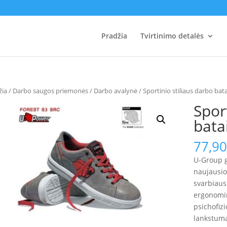
Pradžia
Tvirtinimo detalės
žia
/
Darbo saugos priemonės
/
Darbo avalynė
/ Sportinio stiliaus darbo bat
Spor
bata
77,9
U-Group g
naujausio
svarbiaus
ergonomin
psichofiz
lankstuma