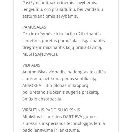
Pasižymi antibakterinėmis savybėmis,
lengvumu, oro prailadumu, bei vandeniu
atstumiančiomis savybėmis.
PAMUŠALAS
Oro ir drėgmės cirkuliaciją užtikrinantis
sintetinis porėtas pamušalas, išgarinantis
drėgmę ir mažinantis kojų prakaitavimą.
MESH SANDWICH.
VIDPADIS
Anatomiškas vidpadis, padengtas tekstilės
sluoksniu, užtikrina pėdos ventiliaciją.
ABSORBA – itin plonas mikroporų
poliuretano sluoksnis sugeria prakaitą.
Smūgio absorbacija.
VIRŠUTINIS PADO SLUOKSNIS
Minkštas ir lankstus DART EVA gumos
sluoksnis ir specialios technologijos lemia
pado lengvumą ir lankstumą.