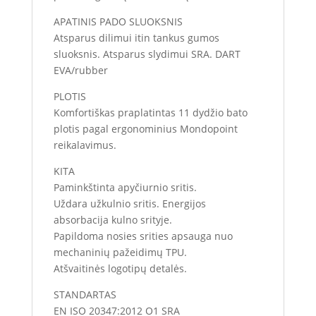
APATINIS PADO SLUOKSNIS
Atsparus dilimui itin tankus gumos
sluoksnis. Atsparus slydimui SRA. DART
EVA/rubber
PLOTIS
Komfortiškas praplatintas 11 dydžio bato
plotis pagal ergonominius Mondopoint
reikalavimus.
KITA
Paminkštinta apyčiurnio sritis.
Uždara užkulnio sritis. Energijos
absorbacija kulno srityje.
Papildoma nosies srities apsauga nuo
mechaninių pažeidimų TPU.
Atšvaitinės logotipų detalės.
STANDARTAS
EN ISO 20347:2012 O1 SRA