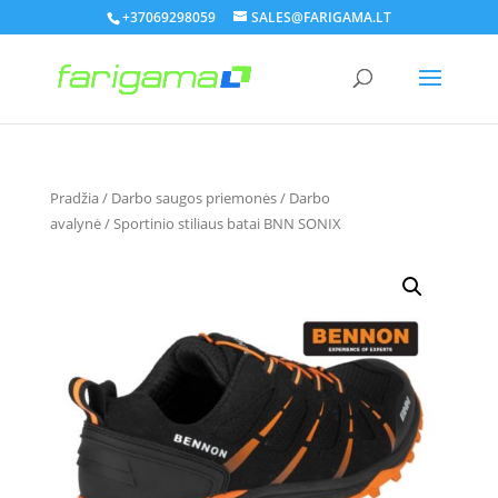
+37069298059
SALES@FARIGAMA.LT
Pradžia
/
Darbo saugos priemonės
/
Darbo
avalynė
/ Sportinio stiliaus batai BNN SONIX