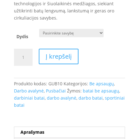
technologijos ir šiuolaikinės medžiagos, siekiant
užtikrinti batų lengvumą, lankstumą ir geras oro
cirkuliacijos savybes.
Dydis
produkto
Į krepšelį
kiekis:
Sportinio
stiliaus
batai
Produkto kodas:
GUB10
Kategorijos:
Be apsaugų
,
BNN
Darbo avalynė
,
Pusbačiai
Žymos:
batai be apsaugų
,
SONIX
darbiniai batai
,
darbo avalynė
,
darbo batai
,
sportiniai
batai
Aprašymas