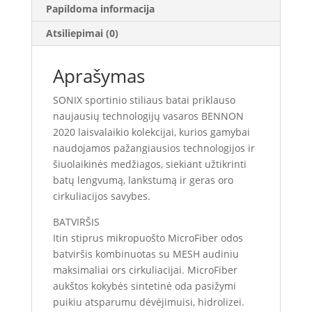
Papildoma informacija
Atsiliepimai (0)
Aprašymas
SONIX sportinio stiliaus batai priklauso
naujausių technologijų vasaros BENNON
2020 laisvalaikio kolekcijai, kurios gamybai
naudojamos pažangiausios technologijos ir
šiuolaikinės medžiagos, siekiant užtikrinti
batų lengvumą, lankstumą ir geras oro
cirkuliacijos savybes.
BATVIRŠIS
Itin stiprus mikropuošto MicroFiber odos
batviršis kombinuotas su MESH audiniu
maksimaliai ors cirkuliacijai. MicroFiber
aukštos kokybės sintetinė oda pasižymi
puikiu atsparumu dėvėjimuisi, hidrolizei.