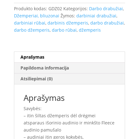
su
Produkto kodas:
GDZ02
Kategorijos:
Darbo drabužiai
,
gobtuvu
Džemperiai, bliuzonai
Žymos:
darbiniai drabužiai
,
Pesso
darbiniai rūbai
,
darbinis džemperis
,
darbo drabužiai
,
Portland
darbo džemperis
,
darbo rūbai
,
džemperis
Aprašymas
Papildoma informacija
Atsiliepimai (0)
Aprašymas
Savybės:
– itin šiltas džemperis dėl drėgmei
atsparaus išorinio audinio ir minkšto Fleece
audinio pamušalo
– audiniai itin geros kokybės,