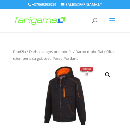
+37069298059
SALES@FARIGAMA.LT
Pradžia
/
Darbo saugos priemonės
/
Darbo drabužiai
/ Šiltas
džemperis su gobtuvu Pesso Portland