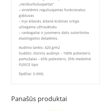
„nesiburbuluojantys”
– virvelėmis reguliuojamas funkcionalus
gobtuvas
– trys kišenės, kišenė krūtinės srityje
užsegama užtrauktuku
– rankogaliai ir juosmens dalis sutvirtintos
elastingomis detalėmis.
Audinio tankis: 420 g/m2
Sudėtis: išorinis audinys – 100% poliesteris
pamušalas – 65% poliesteris, 35% medvilnė
FLEECE tipo
Dydžiai: S-XXXL
Panašūs produktai