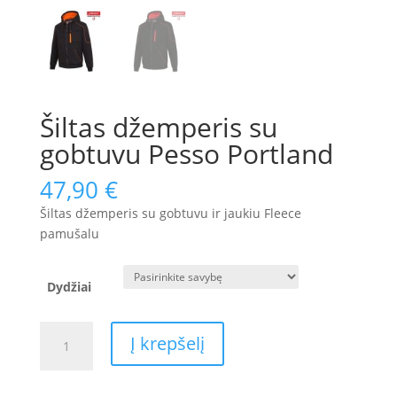
Šiltas džemperis su
gobtuvu Pesso Portland
47,90
€
Šiltas džemperis su gobtuvu ir jaukiu Fleece
pamušalu
Dydžiai
produkto
Į krepšelį
kiekis:
Šiltas
džemperis