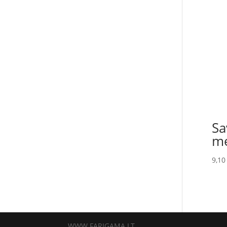
Sa
me
9,1
WWW.FARIGAMA.LT