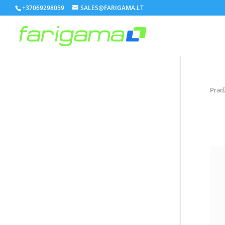
+37069298059
SALES@FARIGAMA.LT
Prad