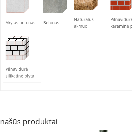
Natūralus
Pilnavidur
Akytas betonas
Betonas
akmuo
keraminė p
Pilnavidurė
silikatinė plyta
našūs produktai