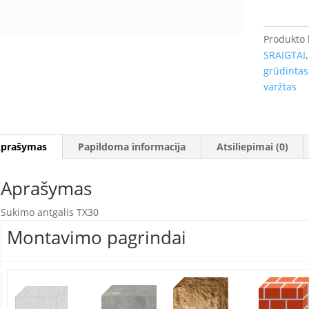
Rėmų
tvirtinimo
varžtas
Produkto
(langams
SRAIGTAI
ir
grūdintas
staktoms)
varžtas
prašymas
Papildoma informacija
Atsiliepimai (0)
Aprašymas
Sukimo antgalis TX30
Montavimo pagrindai