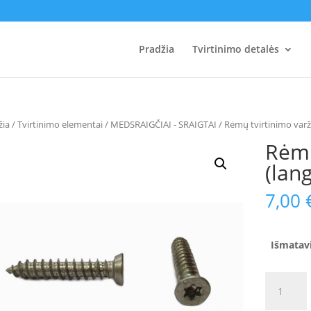
Pradžia
Tvirtinimo detalės
žia
/
Tvirtinimo elementai
/
MEDSRAIGČIAI - SRAIGTAI
/ Rėmų tvirtinimo varž
Rėmų
(lan
7,00
Išmatav
produkto
kiekis: