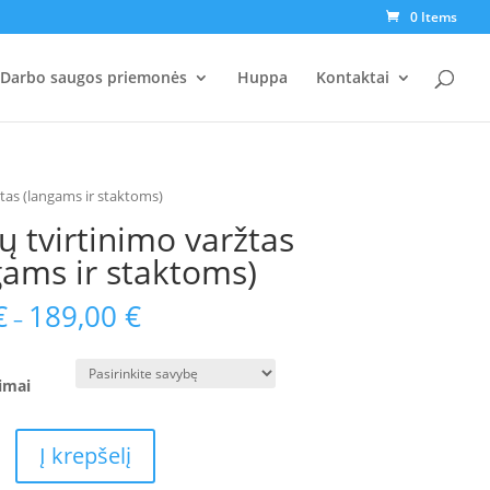
0 Items
Darbo saugos priemonės
Huppa
Kontaktai
tas (langams ir staktoms)
 tvirtinimo varžtas
gams ir staktoms)
€
189,00
€
–
imai
Į krepšelį