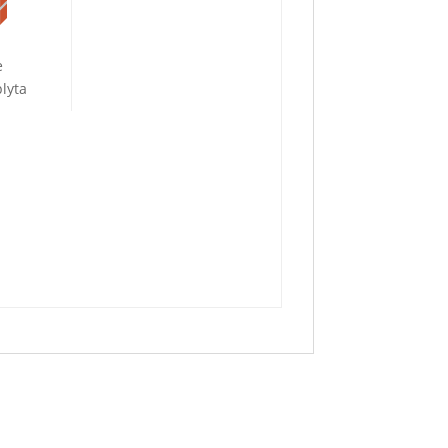
ė
lyta