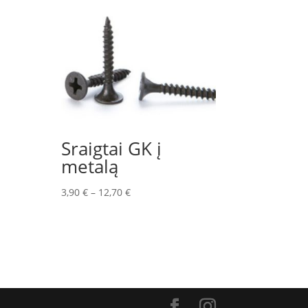
Sraigtai GK į
metalą
3,90
€
–
12,70
€