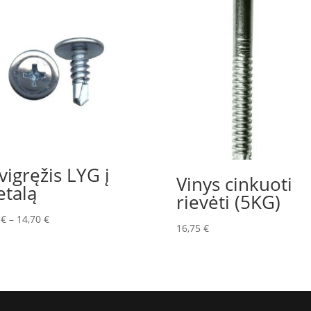
vigręžis LYG į
Vinys cinkuoti
talą
rievėti (5KG)
0
€
–
14,70
€
16,75
€