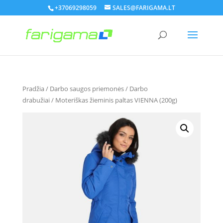
+37069298059
SALES@FARIGAMA.LT
Pradžia
/
Darbo saugos priemonės
/
Darbo
drabužiai
/ Moteriškas žieminis paltas VIENNA (200g)