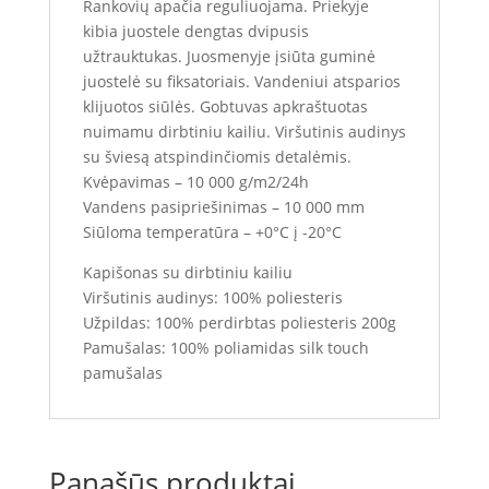
Rankovių apačia reguliuojama. Priekyje
kibia juostele dengtas dvipusis
užtrauktukas. Juosmenyje įsiūta guminė
juostelė su fiksatoriais. Vandeniui atsparios
klijuotos siūlės. Gobtuvas apkraštuotas
nuimamu dirbtiniu kailiu. Viršutinis audinys
su šviesą atspindinčiomis detalėmis.
Kvėpavimas – 10 000 g/m2/24h
Vandens pasipriešinimas – 10 000 mm
Siūloma temperatūra – +0°C į -20°C
Kapišonas su dirbtiniu kailiu
Viršutinis audinys: 100% poliesteris
Užpildas: 100% perdirbtas poliesteris 200g
Pamušalas: 100% poliamidas silk touch
pamušalas
Panašūs produktai