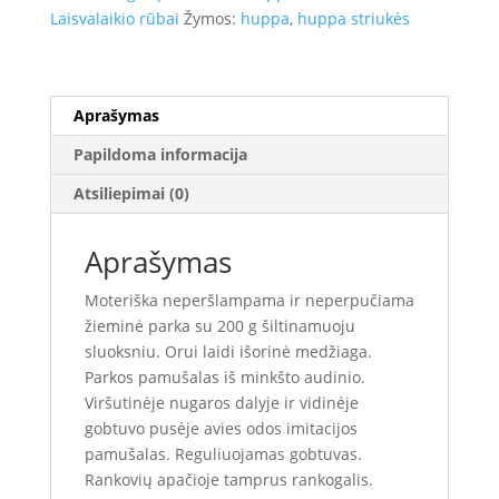
(200g)
Laisvalaikio rūbai
Žymos:
huppa
,
huppa striukės
Aprašymas
Papildoma informacija
Atsiliepimai (0)
Aprašymas
Moteriška neperšlampama ir neperpučiama
žieminė parka su 200 g šiltinamuoju
sluoksniu. Orui laidi išorinė medžiaga.
Parkos pamušalas iš minkšto audinio.
Viršutinėje nugaros dalyje ir vidinėje
gobtuvo pusėje avies odos imitacijos
pamušalas. Reguliuojamas gobtuvas.
Rankovių apačioje tamprus rankogalis.