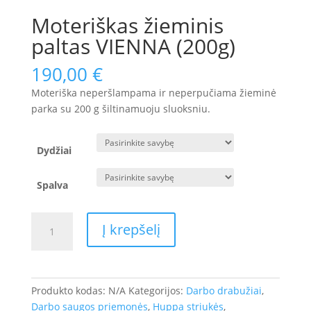
Moteriškas žieminis
paltas VIENNA (200g)
190,00
€
Moteriška neperšlampama ir neperpučiama žieminė
parka su 200 g šiltinamuoju sluoksniu.
Dydžiai
Spalva
produkto
Į krepšelį
kiekis:
Moteriškas
žieminis
paltas
Produkto kodas:
N/A
Kategorijos:
Darbo drabužiai
,
VIENNA
Darbo saugos priemonės
,
Huppa striukės
,