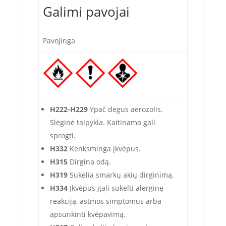
Galimi pavojai
Pavojinga
H222-H229
Ypač degus aerozolis.
Slėginė talpykla. Kaitinama gali
sprogti.
H332
Kenksminga įkvėpus.
H315
Dirgina odą.
H319
Sukelia smarkų akių dirginimą.
H334
Įkvėpus gali sukelti alerginę
reakciją, astmos simptomus arba
apsunkinti kvėpavimą.