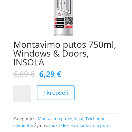
Montavimo putos 750ml,
Windows & Doors,
INSOLA
6,89
€
6,29
€
produkto
Į krepšelį
kiekis:
Montavimo
putos
750ml,
Kategorijos:
Montavimo putos, klijai
,
Tvirtinimo
Windows
elementai
Žymos:
makrofleksas
,
montavimo putos
&