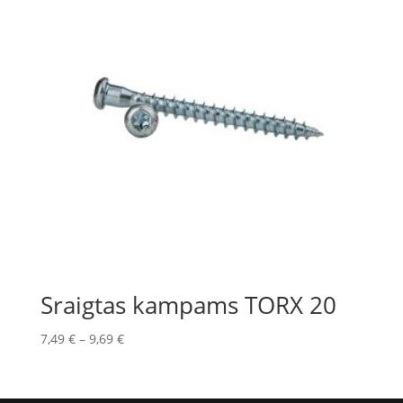
Sraigtas kampams TORX 20
7,49
€
–
9,69
€