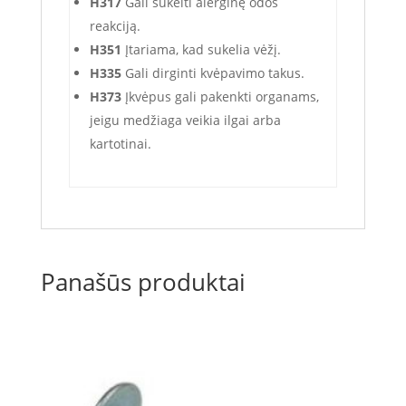
H317
Gali sukelti alerginę odos
reakciją.
H351
Įtariama, kad sukelia vėžį.
H335
Gali dirginti kvėpavimo takus.
H373
Įkvėpus gali pakenkti organams,
jeigu medžiaga veikia ilgai arba
kartotinai.
Panašūs produktai