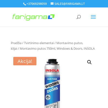
+37069298059
SALES@FARIGAMA.LT
Pradžia
/
Tvirtinimo elementai
/
Montavimo putos,
klijai
/ Montavimo putos 750ml, Windows & Doors, INSOLA
Akcija!