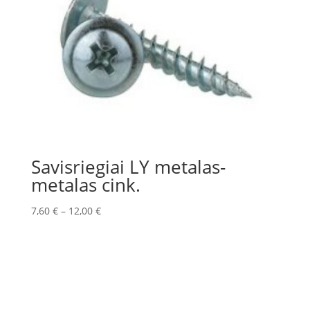
Savisriegiai LY metalas-
metalas cink.
7,60
€
–
12,00
€