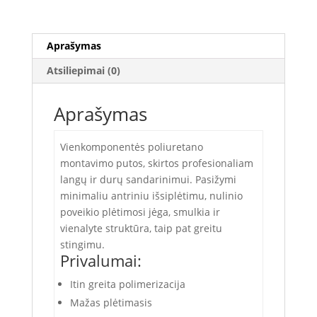
Doors,
INSOLA
Aprašymas
Atsiliepimai (0)
Aprašymas
Vienkomponentės poliuretano
montavimo putos, skirtos profesionaliam
langų ir durų sandarinimui. Pasižymi
minimaliu antriniu išsiplėtimu, nulinio
poveikio plėtimosi jėga, smulkia ir
vienalyte struktūra, taip pat greitu
stingimu.
Privalumai:
Itin greita polimerizacija
Mažas plėtimasis