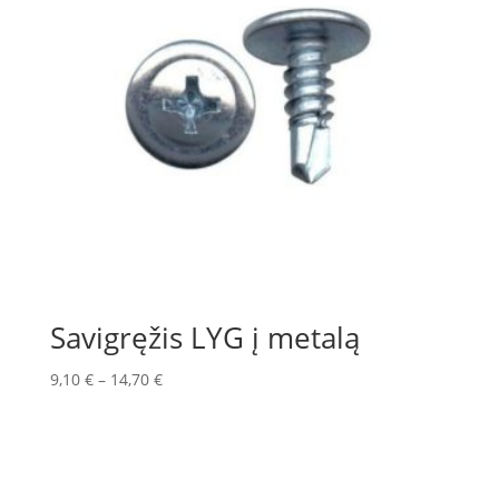
Savigręžis LYG į metalą
9,10
€
–
14,70
€