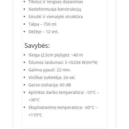
Tikslus ir lengvas dozavimas
Nedeformuoja konstrukcijų
Smulki ir vienalytė struktūra
Talpa – 750 ml
Dėžėje – 12 vnt.
Savybės:
Išeiga (2,5cm plyšyje): ~40 m
Šilumos laidumas: λ =0,034 W/(m*k)
Galima pjauti: 22 min.
Visiškai sukietėja: 24 val.
Garso izoliacija: 60 dB
Aplinkos darbo temperatūra: -10°C –
+30°C
Eksploatavimo temperatūra: -60°C –
+110°C