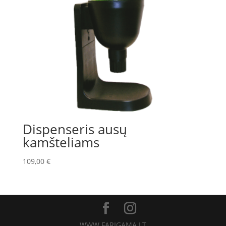
Dispenseris ausų
kamšteliams
109,00
€
WWW.FARIGAMA.LT