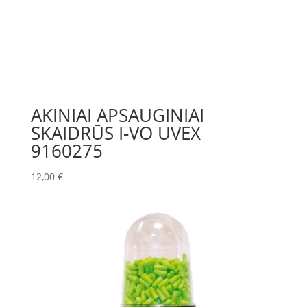
AKINIAI APSAUGINIAI
SKAIDRŪS I-VO UVEX
9160275
12,00
€