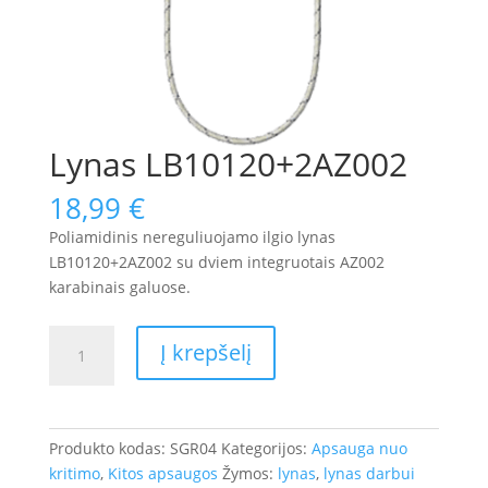
Lynas LB10120+2AZ002
18,99
€
Poliamidinis nereguliuojamo ilgio lynas
LB10120+2AZ002 su dviem integruotais AZ002
karabinais galuose.
produkto
Į krepšelį
kiekis:
Lynas
LB10120+2AZ002
Produkto kodas:
SGR04
Kategorijos:
Apsauga nuo
kritimo
,
Kitos apsaugos
Žymos:
lynas
,
lynas darbui