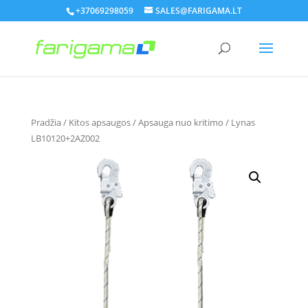
+37069298059
SALES@FARIGAMA.LT
Pradžia
/
Kitos apsaugos
/
Apsauga nuo kritimo
/ Lynas
LB10120+2AZ002