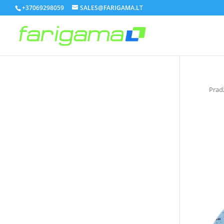
+37069298059
SALES@FARIGAMA.LT
Prad