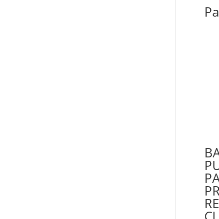
Pa
BA
PU
PA
P
RE
CI