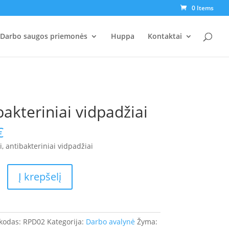
0 Items
Darbo saugos priemonės
Huppa
Kontaktai
bakteriniai vidpadžiai
€
, antibakteriniai vidpadžiai
Į krepšelį
iniai
i
 kodas:
RPD02
Kategorija:
Darbo avalynė
Žyma: