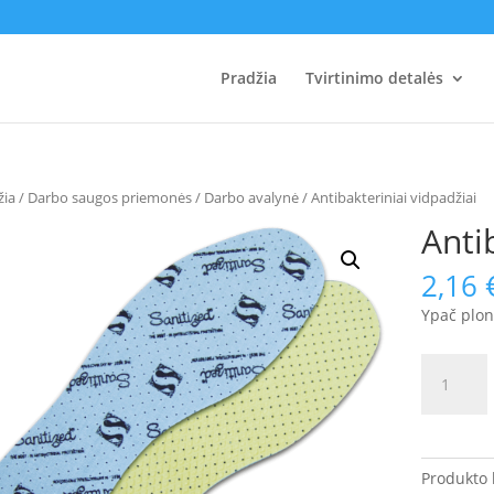
Pradžia
Tvirtinimo detalės
žia
/
Darbo saugos priemonės
/
Darbo avalynė
/ Antibakteriniai vidpadžiai
Anti
2,16
Ypač ploni
produkto
kiekis:
Antibakter
vidpadžia
Produkto