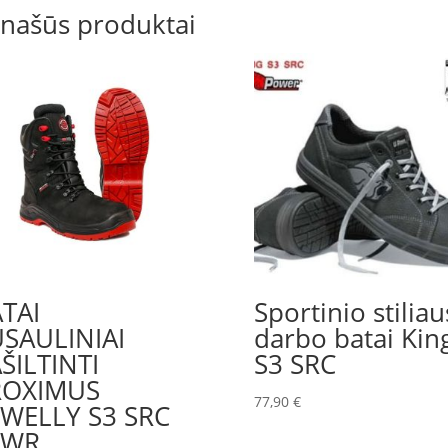
našūs produktai
TAI
Sportinio stiliau
SAULINIAI
darbo batai Kin
ŠILTINTI
S3 SRC
ROXIMUS
77,90
€
WELLY S3 SRC
 WR