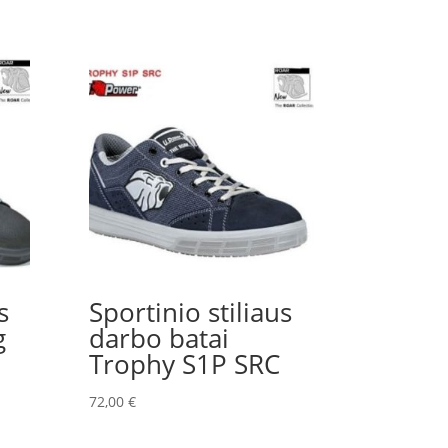
s
Sportinio stiliaus
g
darbo batai
Trophy S1P SRC
72,00
€