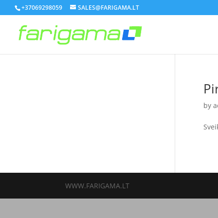
+37069298059
SALES@FARIGAMA.LT
Pi
by
a
Svei
WWW.FARIGAMA.LT