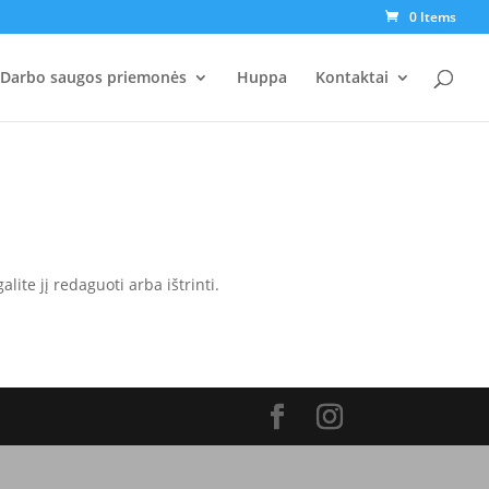
0 Items
Darbo saugos priemonės
Huppa
Kontaktai
lite jį redaguoti arba ištrinti.