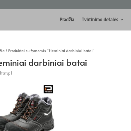
Pradžia
Tvirtinimo detalės
žia
/ Produktai su žymomis “žieminiai darbiniai batai”
eminiai darbiniai batai
tatų: 1