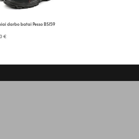
iai darbo batai Pesso BS159
90
€