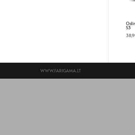
Odin
S3
38,
WWW.FARIGAMA.LT