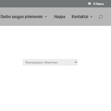
0 Items
Darbo saugos priemonės
Huppa
Kontaktai