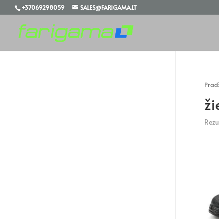
+37069298059
SALES@FARIGAMA.LT
Prad
ži
Rezul