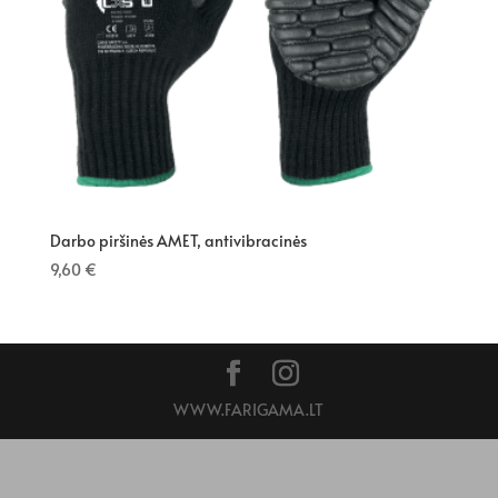
Darbo piršinės AMET, antivibracinės
9,60
€
WWW.FARIGAMA.LT