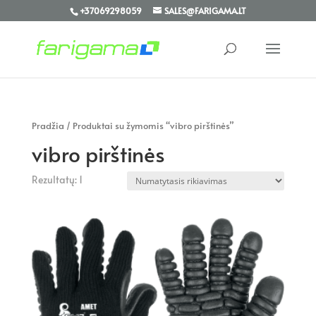
+37069298059
SALES@FARIGAMA.LT
Pradžia
/ Produktai su žymomis “vibro pirštinės”
vibro pirštinės
Rezultatų: 1