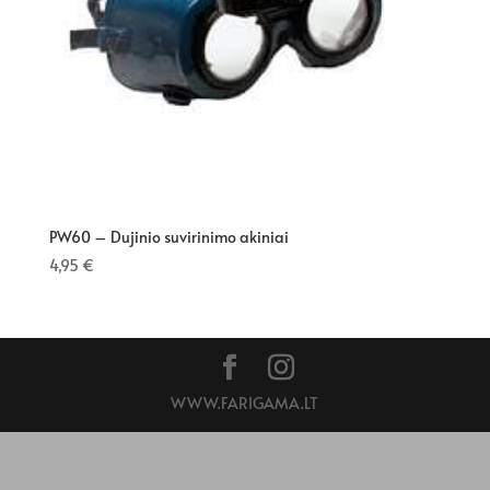
PW60 – Dujinio suvirinimo akiniai
4,95
€
WWW.FARIGAMA.LT