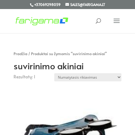
+37069298059
SALES@FARIGAMA.LT
Pradžia
/ Produktai su žymomis “suvirinimo akiniai”
suvirinimo akiniai
Rezultatų: 1