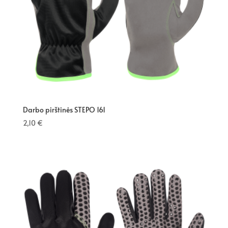
Darbo pirštinės STEPO 161
2,10
€