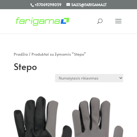
+37069298059
SALES@FARIGAMA.LT
Pradžia
/ Produktai su žymomis “Stepo”
Stepo