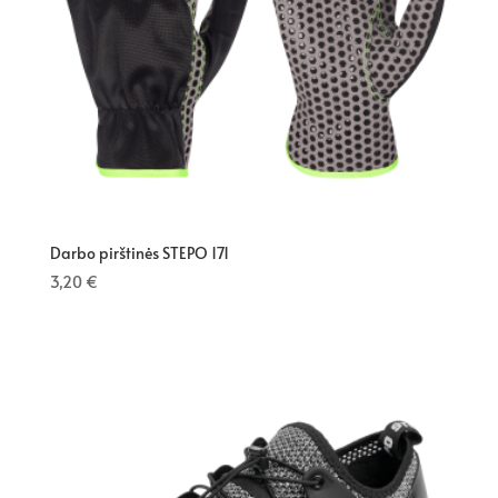
Darbo pirštinės STEPO 171
3,20
€