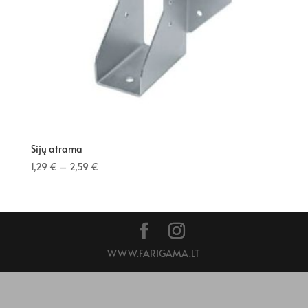
Sijų atrama
1,29
€
–
2,59
€
WWW.FARIGAMA.LT