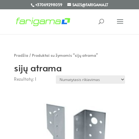
+37069298059
SALES@FARIGAMA.LT
Pradžia
/ Produktai su žymomis “sijų atrama”
sijų atrama
Rezultatų: 1