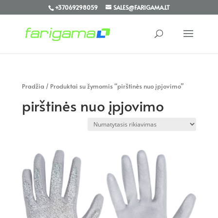
+37069298059
SALES@FARIGAMA.LT
Pradžia
/ Produktai su žymomis “pirštinės nuo įpjovimo”
pirštinės nuo įpjovimo