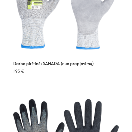
Darbo pirštinės SANADA (nuo prapjovimų)
1,95
€