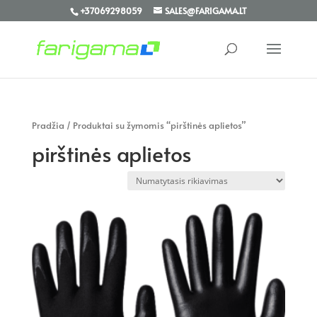
+37069298059
SALES@FARIGAMA.LT
Pradžia
/ Produktai su žymomis “pirštinės aplietos”
pirštinės aplietos