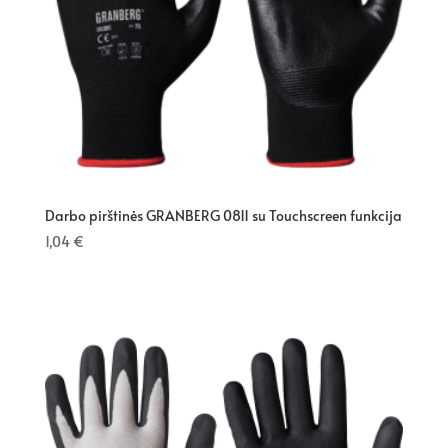
Darbo pirštinės GRANBERG 0811 su Touchscreen funkcija
1,04
€