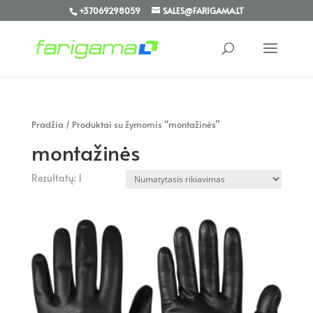
+37069298059
SALES@FARIGAMA.LT
Pradžia
/ Produktai su žymomis “montažinės”
montažinės
Rezultatų: 1