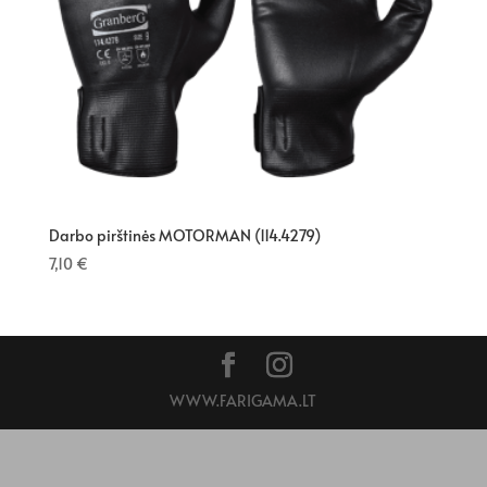
Darbo pirštinės MOTORMAN (114.4279)
7,10
€
WWW.FARIGAMA.LT