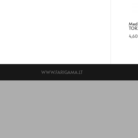
Meds
TOR
4,6
WWW.FARIGAMA.LT