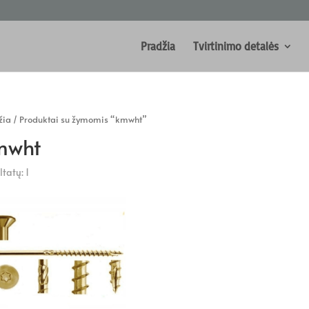
Pradžia
Tvirtinimo detalės
žia
/ Produktai su žymomis “kmwht”
mwht
tatų: 1