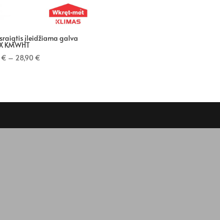
raigtis įleidžiama galva
X KMWHT
0
€
–
28,90
€