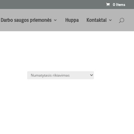
0 Items
Darbo saugos priemonės
Huppa
Kontaktai