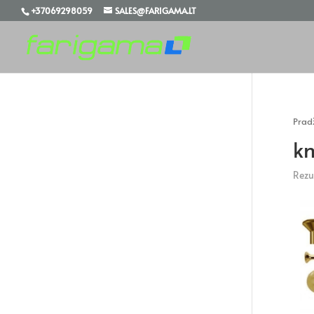
+37069298059
SALES@FARIGAMA.LT
Prad
k
Rezul