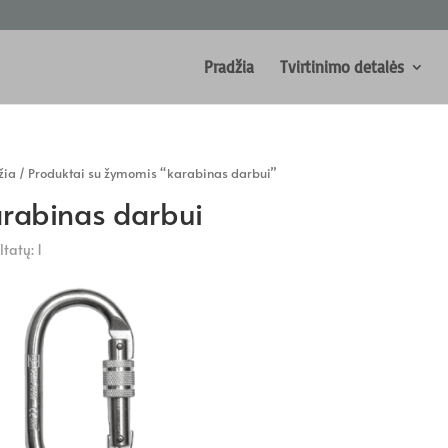
Pradžia
Tvirtinimo detalės
žia
/ Produktai su žymomis “karabinas darbui”
rabinas darbui
tatų: 1