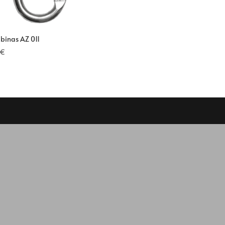
binas AZ 011
€