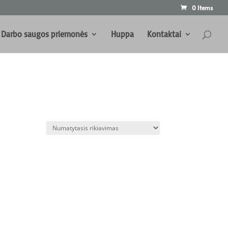
0 Items
Darbo saugos priemonės
Huppa
Kontaktai