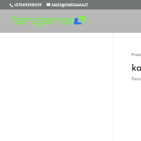
+37069298059
SALES@FARIGAMA.LT
Prad
ka
Rezul