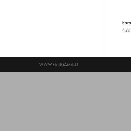
Kara
4,72
WWW.FARIGAMA.LT