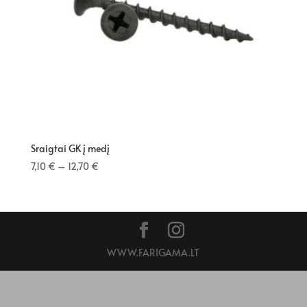
Sraigtai GK į medį
7,10
€
–
12,70
€
WWW.FARIGAMA.LT