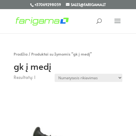
+37069298059
SALES@FARIGAMA.LT
Pradžia
/ Produktai su žymomis “gk į medį”
gk į medį
Rezultatų: 1