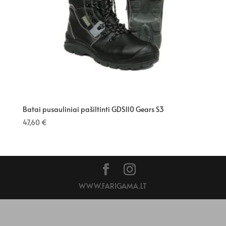
Batai pusauliniai pašiltinti GDS110 Gears S3
47,60
€
WWW.FARIGAMA.LT