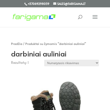
+37069298059
SALES@FARIGAMA.LT
Pradžia
/ Produktai su žymomis “darbiniai auliniai”
darbiniai auliniai
Rezultatų: 1