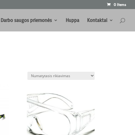
0 Items
Darbo saugos priemonės
Huppa
Kontaktai