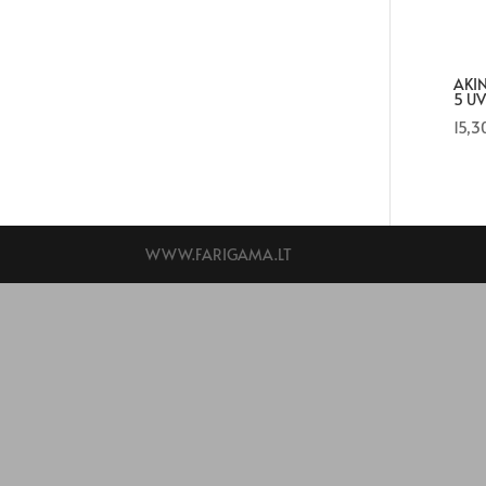
AKIN
5 UV
15,3
WWW.FARIGAMA.LT