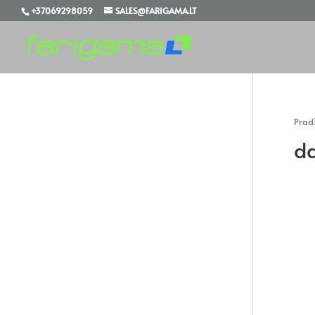
+37069298059
SALES@FARIGAMA.LT
Prad
da