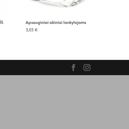
ŪS
Apsauginiai akiniai lankytojams
3,03
€