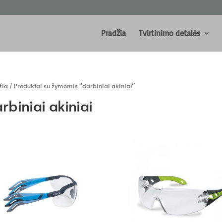
Pradžia
Tvirtinimo detalės
žia
/ Produktai su žymomis “darbiniai akiniai”
rbiniai akiniai